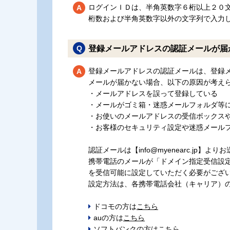
ログインＩＤは、半角英数字６桁以上２０
桁数および半角英数字以外の文字列で入力
登録メールアドレスの認証メールが届
登録メールアドレスの認証メールは、登録
メールが届かない場合、以下の原因が考え
・メールアドレスを誤って登録している
・メールがゴミ箱・迷惑メールフォルダ等
・お使いのメールアドレスの受信ボックス
・お客様のセキュリティ設定や迷惑メール
認証メールは【info@myenearc.jp】よ
携帯電話のメールが「ドメイン指定受信設定（
を受信可能に設定していただく必要がござ
設定方法は、各携帯電話会社（キャリア）
ドコモの方は
こちら
auの方は
こちら
ソフトバンクの方は
こちら